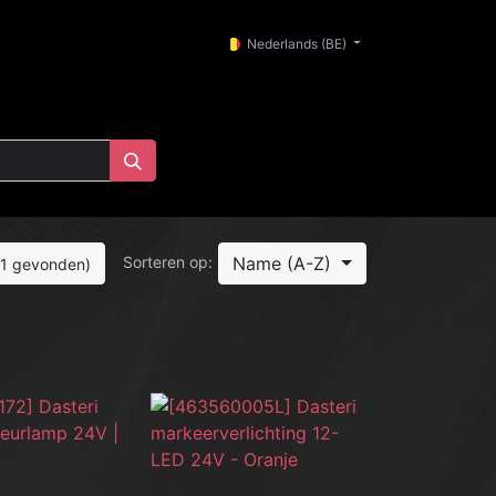
0
SALE
Nederlands (BE)
Name (A-Z)
Sorteren op:
11 gevonden)