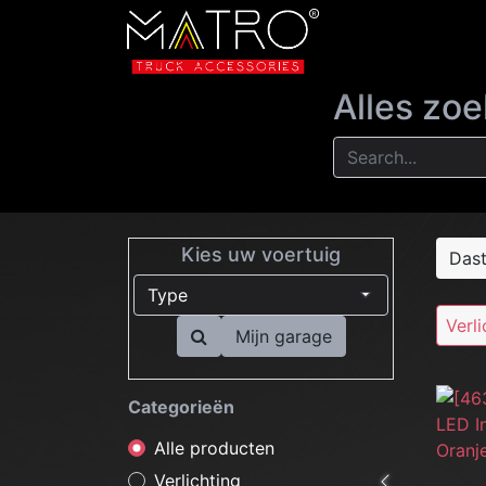
NIEUW
VERLI
Alles zo
Kies uw voertuig
Verli
Mijn garage
Categorieën
Alle producten
Verlichting