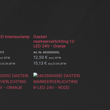
ED Interieurlamp
Dasteri
markeerverlichting 12-
LED 24V - Oranje
172
Art. Nr.
463560005L
12,50
€
xcl. BTW
excl. BTW
15,13
€
l.
21.0
% BTW
incl.
21.0
% BTW