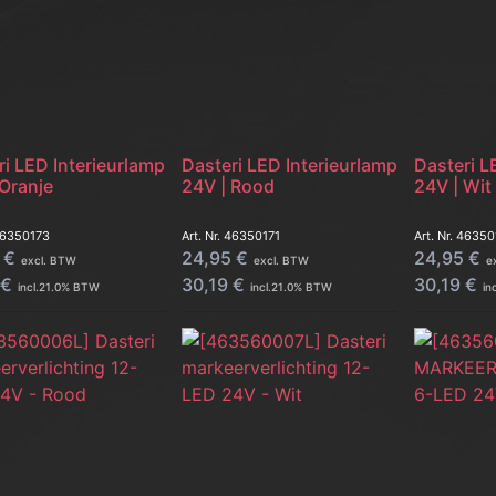
ri LED Interieurlamp
Dasteri LED Interieurlamp
Dasteri L
 Oranje
24V | Rood
24V | Wit
6350173
Art. Nr.
46350171
Art. Nr.
46350
€
24,95
€
24,95
€
excl. BTW
excl. BTW
e
€
30,19
€
30,19
€
incl.
21.0
% BTW
incl.
21.0
% BTW
inc