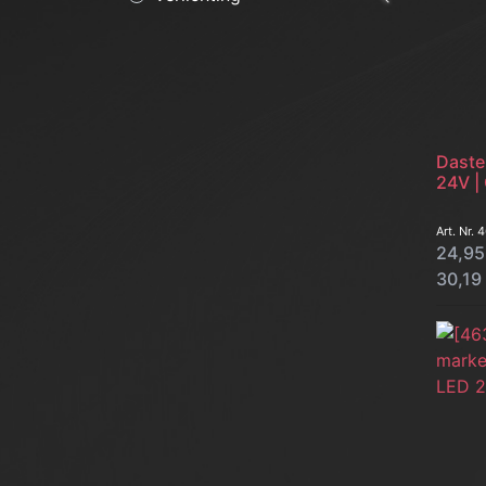
Daste
24V |
Art. Nr.
4
24,95
30,19