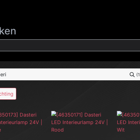
CHTING
INTERIEUR
EXTERIEUR
REINIGING
LIFESTYLE
eken
(
chting